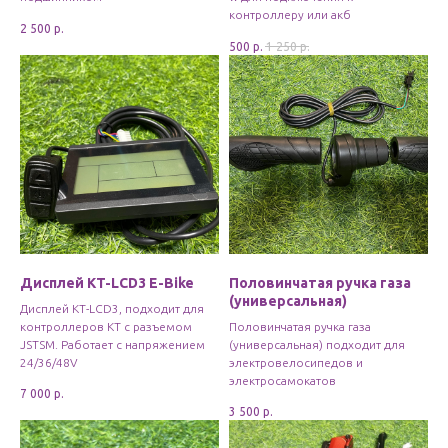
контроллеру или акб
2 500
р.
500
р.
1 250
р.
Дисплей KT-LCD3 E-Bike
Половинчатая ручка газа
(универсальная)
Дисплей KT-LCD3, подходит для
контроллеров КТ с разъемом
Половинчатая ручка газа
JSTSM. Работает с напряжением
(универсальная) подходит для
24/36/48V
электровелосипедов и
электросамокатов
7 000
р.
3 500
р.