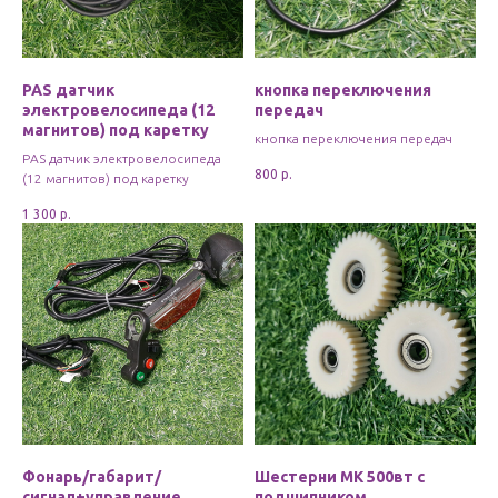
PAS датчик
кнопка переключения
электровелосипеда (12
передач
магнитов) под каретку
кнопка переключения передач
PAS датчик электровелосипеда
800
р.
(12 магнитов) под каретку
1 300
р.
Фонарь/габарит/
Шестерни МК 500вт с
сигнал+управление
подшипником