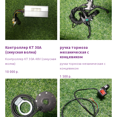
Контроллер KT 30A
ручка тормоза
(синусная волна)
механическая с
концевиком
Контроллер KT 30A 48V (синусная
волна)
ручка тормоза механическая с
концевиком
10 000
р.
1 500
р.