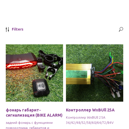
Filters
фонарь габарит-
Контроллер WxBUll 25A
сигнализация (BIKE ALARM)
Контроллер WxBUll 25A
задний фонарь с функциями
36/42/48/52/58/60/64/72/84V
поворотника, габаритов и