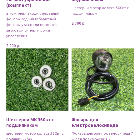
(комплект)
шестерни мотор колеса 500вт с
в комплект входит: передний
подшипником
фонарь, задний габаритный
2 700
р.
фонарь, указатели поворота,
звуковой сигнал и ручка
управления
5 200
р.
Шестерни МК 350вт с
Фонарь для
подшипником
электровелосипеда
шестерни мотор колеса 350вт с
Фонарь для электровелосипеда 7
подшипником
w для подключения к