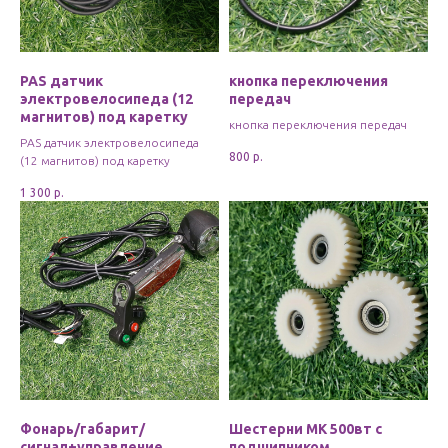
PAS датчик
кнопка переключения
электровелосипеда (12
передач
магнитов) под каретку
кнопка переключения передач
PAS датчик электровелосипеда
800
р.
(12 магнитов) под каретку
1 300
р.
Фонарь/габарит/
Шестерни МК 500вт с
сигнал+управление
подшипником