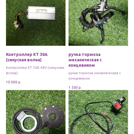
Контроллер KT 30A
ручка тормоза
(синусная волна)
механическая с
концевиком
Контроллер KT 30A 48V (синусная
волна)
ручка тормоза механическая с
концевиком
10 000
р.
1 500
р.