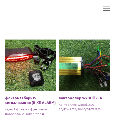
фонарь габарит-
Контроллер WxBUll 25A
сигнализация (BIKE ALARM)
Контроллер WxBUll 25A
задний фонарь с функциями
36/42/48/52/58/60/64/72/84V
поворотника, габаритов и