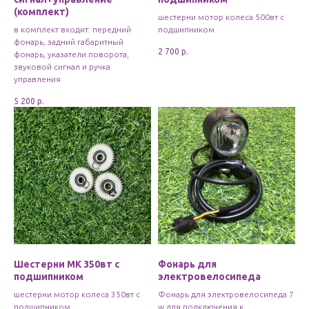
(комплект)
шестерни мотор колеса 500вт с
в комплект входит: передний
подшипником
фонарь, задний габаритный
2 700
р.
фонарь, указатели поворота,
звуковой сигнал и ручка
управления
5 200
р.
Шестерни МК 350вт с
Фонарь для
подшипником
электровелосипеда
шестерни мотор колеса 350вт с
Фонарь для электровелосипеда 7
подшипником
w для подключения к