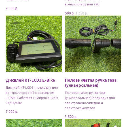
контроллеру или акб
2 500
р.
500
р.
1 250
р.
Дисплей KT-LCD3 E-Bike
Половинчатая ручка газа
(универсальная)
Дисплей KT-LCD3, подходит для
контроллеров КТ с разъемом
Половинчатая ручка газа
JSTSM. Работает с напряжением
(универсальная) подходит для
24/36/48V
электровелосипедов и
электросамокатов
7 000
р.
3 500
р.