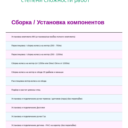
Сборка / Установка компонентов
Установка комплекта МК (установка/настройка полного комплекта)
Переспицовка / сборка колеса на мотор (250 - 750w)
Переспицовка / сборка колеса на мотор (250 - 1200w)
Сборка колеса на мотор (от 1200w или Direct Drive от 1000w)
Сборка колеса на мотор в ободе 20 дюймов и меньше
Расспецовка мотор-колеса из обода
Подбор и расчет длинны спиц
Установка и подключение ручек тормоза / датчиков (пара) (без перепайки)
Установка и подключение Дисплея
Установка и подключение ручки Газ
Установка и подключение датчика - РАС на каретку (без перепайки)