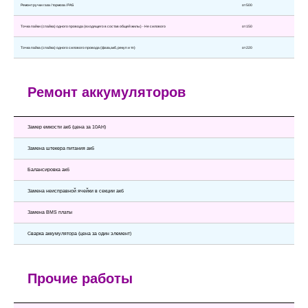
Ремонт ручки газа / тормоза / РАS
от 500
Точка пайки (спайка) одного провода (входящего в состав общей жилы) - Не силового
от 150
Точка пайка (спайка) одного силового провода (фаза,акб, рекуп и тп)
от 220
Ремонт аккумуляторов
Замер емкости акб (цена за 10АН)
Замена штекера питания акб
Балансировка акб
Замена неисправной ячейки в секции акб
Замена BMS платы
Сварка аккумулятора (цена за один элемент)
Прочие работы