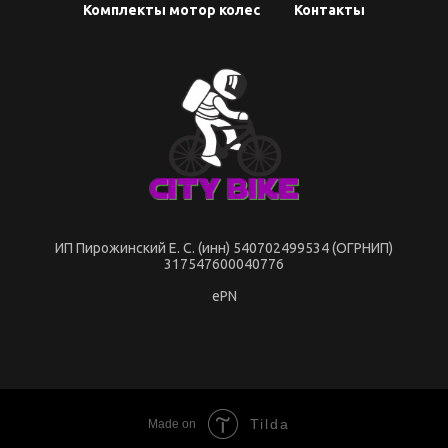
Комплекты мотор колес
Контакты
ИП Пирожинский Е. С. (инн) 540702499534 (ОГРНИП)
317547600040776
ePN
Tilda
Made on