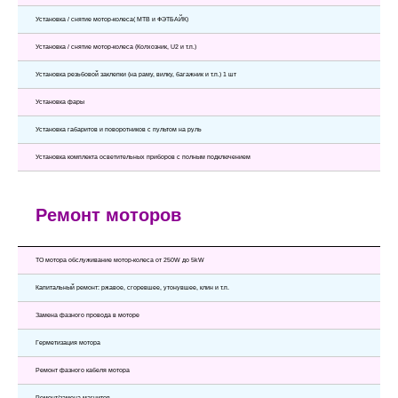
Установка / снятие мотор-колеса( МТВ и ФЭТБАЙК)
Установка / снятие мотор-колеса (Колхозник, U2 и т.п.)
Установка резьбовой заклепки (на раму, вилку, багажник и т.п.) 1 шт
Установка фары
Установка габаритов и поворотников с пультом на руль
Установка комплекта осветительных приборов с полным подключением
Ремонт моторов
ТО мотора обслуживание мотор-колеса от 250W до 5kW
Капитальный ремонт: ржавое, сгоревшее, утонувшее, клин и т.п.
Замена фазного провода в моторе
Герметизация мотора
Ремонт фазного кабеля мотора
Ремонт/замена магнитов