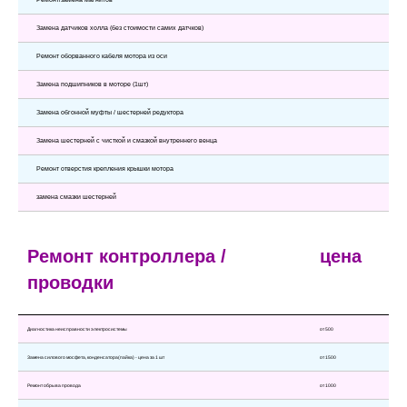
Замена датчиков холла (без стоимости самих датчков)
Ремонт оборванного кабеля мотора из оси
Замена подшипников в моторе (1шт)
Замена обгонной муфты / шестерней редуктора
Замена шестерней с чисткой и смазкой внутреннего венца
Ремонт отверстия крепления крышки мотора
замена смазки шестерней
Ремонт контроллера /
цена
проводки
Диагностика неисправности электросистемы
от 500
Замена силового мосфета, конденсатора(пайка) - цена за 1 шт
от 1500
Ремонт обрыва провода
от 1000