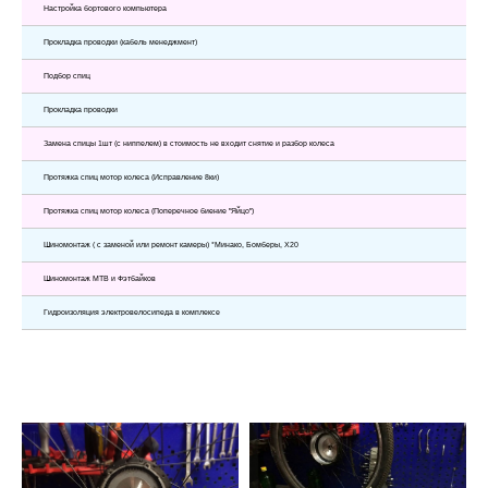
Настройка бортового компьютера
Прокладка проводки (кабель менеджмент)
Подбор спиц
Прокладка проводки
Замена спицы 1шт (с ниппелем) в стоимость не входит снятие и разбор колеса
Протяжка спиц мотор колеса (Исправление 8ки)
Протяжка спиц мотор колеса (Поперечное биение "Яйцо")
Шиномонтаж ( с заменой или ремонт камеры) *Минако, Бомберы, Х20
Шиномонтаж МТВ и Фэтбайков
Гидроизоляция электровелосипеда в комплексе