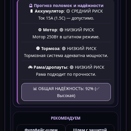
🔮 Прогноз поломок и надёжности
🔋 Аккумулятор
:
🟡 СРЕДНИЙ РИСК
Ток 15А (1.5C) — допустимо.
⚙️ Мотор
:
🟢 НИЗКИЙ РИСК
Мотор 250Вт в штатном режиме.
🛑 Тормоза
:
🟢 НИЗКИЙ РИСК
Тормозная система адекватна мощности.
🚲 Рама/дропауты
:
🟢 НИЗКИЙ РИСК
Рама подходит по прочности.
📊 ОБЩАЯ НАДЁЖНОСТЬ: 92% (✅
Высокая)
РЕКОМЕНДУЕМ
Фуллфейс-шлем
Шлем с защитой