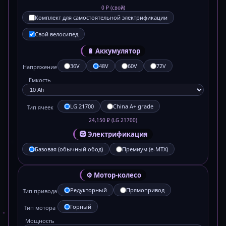
0 ₽ (свой)
Комплект для самостоятельной электрификации
Свой велосипед
🔋 Аккумулятор
36V
48V
60V
72V
Напряжение
Ёмкость
LG 21700
China A+ grade
Тип ячеек
24,150 ₽ (LG 21700)
🛞 Электрификация
Базовая (обычный обод)
Премиум (e-MTX)
⚙️ Мотор-колесо
Редукторный
Прямопривод
Тип привода
Горный
Тип мотора
Мощность