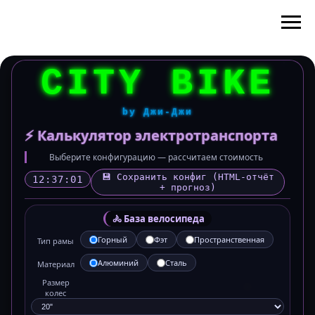
CITY BIKE
by Джи-Джи
⚡ Калькулятор электротранспорта
Выберите конфигурацию — рассчитаем стоимость
💾 Сохранить конфиг (HTML-отчёт
12:37:02
+ прогноз)
🚴 База велосипеда
Горный
Фэт
Пространственная
Тип рамы
Алюминий
Сталь
Материал
Размер
колес