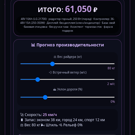
61,050
ИТОГО:
₽
48V 10Ah (LG 21700) · редуктор горный, 250 Вт (перед) · Контроллер: 36-
48V 15A (250-350W) · Дисплей: без дисплея (ключ/индикатор) · База: свой
· базовая спицовка · без ручки газа · Ассистент · тормоза сток · фара в
подарок
📊 Прогноз производительности
⚖️ Вес райдера (кг)
80 кг
💨 Встречный ветер (м/с)
2 м/с
⛰️ Уклон дороги (%)
0%
🚀 Скорость:
25 км/ч
🔋 Запас: эконом 38 км, город 24 км, спорт 12 км
⚖️ Вес 80 кг 🌬️ Штиль 🚵 Рельеф 0%